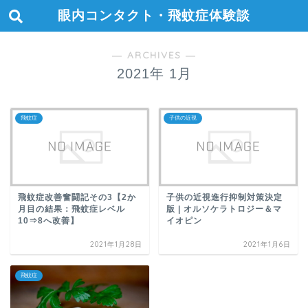
眼内コンタクト・飛蚊症体験談
― ARCHIVES ―
2021年 1月
飛蚊症
子供の近視
飛蚊症改善奮闘記その3【2か
子供の近視進行抑制対策決定
月目の結果：飛蚊症レベル
版 | オルソケラトロジー＆マ
10⇒8へ改善】
イオピン
2021年1月28日
2021年1月6日
飛蚊症